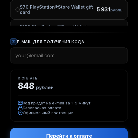
$70 PlayStation®Store Wallet gift
5 931
рубль
card
$100 PlayStation®Store Wallet
8 472
рубля
gift card
E-MAIL ДЛЯ ПОЛУЧЕНИЯ КОДА
$120 PlayStation®Store Wallet
10 216
рублей
gift card
$160 PlayStation®Store Wallet
13 622
рубля
gift card
К ОПЛАТЕ
848
$200 PlayStation®Store
рублей
17 027
рублей
Wallet gift card
Код придёт на e-mail за 1–5 минут
Безопасная оплата
Официальный поставщик
Перейти к оплате