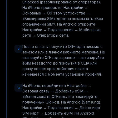
unlocked (разблокировано от оператора).
На iPhone проверьте: Настройки →
Основные → Об этом устройстве →
«Блокировка SIM» должна показывать «Без
ограничений SIM». На Android откройте
Настройки → Подключения → Мобильные
сети → Операторы сети.
После оплаты получите QR-код в письме с
2
заказом или в личном кабинете магазина. Не
сканируйте QR-код заранее — активируйте
eSIM незадолго до прибытия в США или
сразу после: срок действия пакета
начинается с момента установки профиля.
На iPhone: перейдите в Настройки →
3
Сотовая связь → Добавить eSIM →
«Использовать QR-код» и отсканируйте
полученный QR-код. На Android (Samsung):
Настройки → Подключения → Диспетчер
SIM-карт → Добавить eSIM. На Android