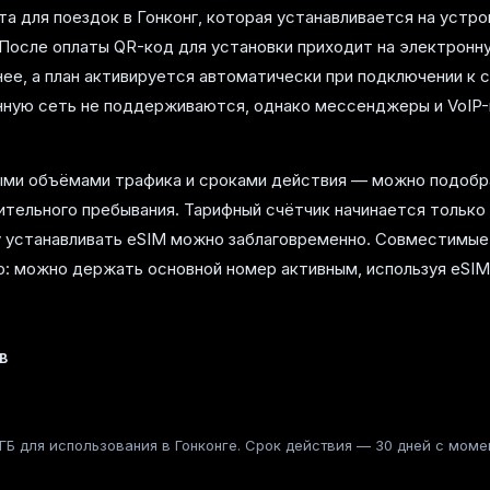
а для поездок в Гонконг, которая устанавливается на устро
 После оплаты QR-код для установки приходит на электронну
ее, а план активируется автоматически при подключении к се
нную сеть не поддерживаются, однако мессенджеры и VoIP
ными объёмами трафика и сроками действия — можно подобр
лительного пребывания. Тарифный счётчик начинается тольк
му устанавливать eSIM можно заблаговременно. Совместим
: можно держать основной номер активным, используя eSIM
В
Б для использования в Гонконге. Срок действия — 30 дней с момен