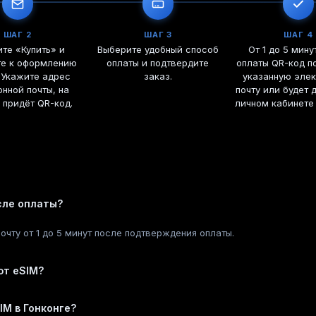
ШАГ 2
ШАГ 3
ШАГ 4
те «Купить» и
Выберите удобный способ
От 1 до 5 мину
те к оформлению
оплаты и подтвердите
оплаты QR-код по
 Укажите адрес
заказ.
указанную эле
онной почты, на
почту или будет 
 придёт QR-код.
личном кабинете
сле оплаты?
очту от 1 до 5 минут после подтверждения оплаты.
ют eSIM?
IM в Гонконге?