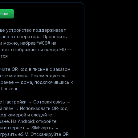
ESIM
аше устройство поддерживает
вано от оператора. Проверить
и можно, набрав *#06# на
ответ отображается номер EID —
тся.
чите QR-код в письме с заказом
нете магазина. Рекомендуется
аранее — дома, подключившись к
 Гонконг.
те Настройки → Сотовая связь →
й план → Использовать QR-код.
код камерой и следуйте
ане. На Android: откройте
 и интернет → SIM-карты →
грузить eSIM. Отсканируйте QR-