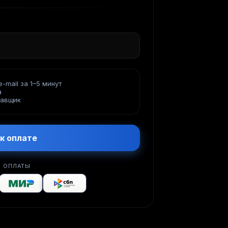
-mail за 1–5 минут
а
тавщик
к оплате
 ОПЛАТЫ