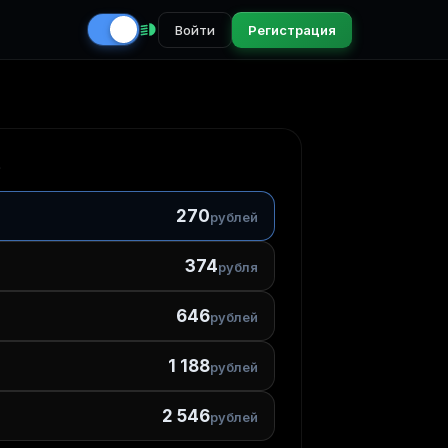
Войти
Регистрация
5
270
рублей
374
рубля
646
рублей
1 188
рублей
2 546
рублей