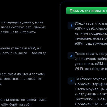
КАК АКТИВИРОВАТЬ 
тся передача данных, но не
Убедитесь, что в
1
 через сотовую сеть. Звонки
eSIM и разблокиро
ложения по интернету.
наличие поддержк
телефоне: если в 
eSIM поддерживае
мента установки eSIM, а с
 сети в Гонконге — время до
После оплаты полу
2
или в личном каби
установить eSIM з
Wi-Fi, до поездки в
м объёмом данных и сроками
до месячных, что позволяет
На iPhone: открой
3
у.
Добавить тарифны
Отсканируйте QR-
инструкциям на экр
Настройки → Сеть
й SIM-карты: основной номер
Добавить SIM → За
 eSIM берёт на себя