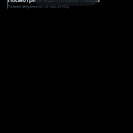
Посмотрите ещё похожие товары
Только актуальное, на наш взгляд
ESIM
ESIM
Виртуальная SIM-карта
Виртуальная SIM-карта
Сингапур
Австрия
СТРАНА ESIM
СТРАНА ESIM
от
от
Купить
Купить
310
160
рублей
рублей
ESIM
ESIM
Виртуальная SIM-карта
Виртуальная SIM-карта