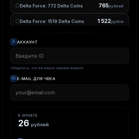
765
Delta Force: 772 Delta Coins
рублей
1 522
Delta Force: 1519 Delta Coins
рубля
1 913
Delta Force: 2032 Delta Coins
рублей
АККАУНТ
3 871
Delta Force: 4049 Delta Coins
рубль
7 741
Delta Force: 8295 Delta Coins
рубль
Убедитесь, что вы верно указали аккаунт
E-MAIL ДЛЯ ЧЕКА
15 482
Delta Force: 16589 Delta Coins
рубля
Delta Force: 24884 Delta
23 224
рубля
Coins
К ОПЛАТЕ
26
рублей