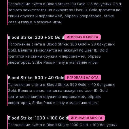
Пополнение счёта в Blood Strike: 100 Gold + 5 бонусных Gold.
Валюта зачисляется на аккаунт по User ID. Gold тратится на
скины оружия и персонажей, образы операторов, Strike
Pass и гачу в магазине игры.
Blood Strike: 300 + 20 Gold
ИГРОВАЯ ВАЛЮТА
Пополнение счёта в Blood Strike: 300 Gold + 20 бонусных
Gold. Валюта зачисляется на аккаунт по User ID. Gold
тратится на скины оружия и персонажей, образы
операторов, Strike Pass и гачу в магазине игры.
Blood Strike: 500 + 40 Gold
ИГРОВАЯ ВАЛЮТА
Пополнение счёта в Blood Strike: 500 Gold + 40 бонусных
Gold. Валюта зачисляется на аккаунт по User ID. Gold
тратится на скины оружия и персонажей, образы
операторов, Strike Pass и гачу в магазине игры.
Blood Strike: 1000 + 100 Gold
ИГРОВАЯ ВАЛЮТА
Пополнение счёта в Blood Strike: 1000 Gold + 100 бонусных