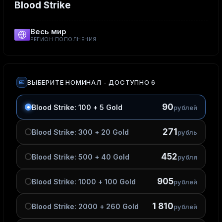
Blood Strike
Весь мир
РЕГИОН ПОПОЛНЕНИЯ
ВЫБЕРИТЕ НОМИНАЛ
- ДОСТУПНО 6
90
Blood Strike: 100 + 5 Gold
рублей
271
Blood Strike: 300 + 20 Gold
рубль
452
Blood Strike: 500 + 40 Gold
рубля
905
Blood Strike: 1000 + 100 Gold
рублей
1 810
Blood Strike: 2000 + 260 Gold
рублей