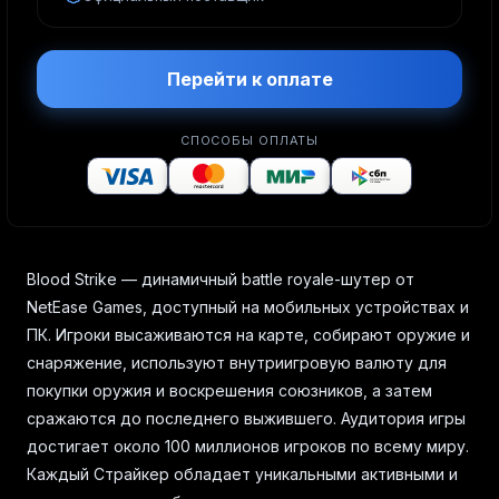
Перейти к оплате
СПОСОБЫ ОПЛАТЫ
Blood Strike — динамичный battle royale-шутер от
NetEase Games, доступный на мобильных устройствах и
ПК. Игроки высаживаются на карте, собирают оружие и
снаряжение, используют внутриигровую валюту для
покупки оружия и воскрешения союзников, а затем
сражаются до последнего выжившего. Аудитория игры
достигает около 100 миллионов игроков по всему миру.
Каждый Страйкер обладает уникальными активными и