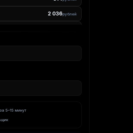
2 036
рублей
4 073
s
рубля
8 146
s
рублей
за 5–15 минут
вщик