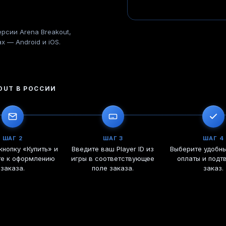
рсии Arena Breakout,
х — Android и iOS.
OUT
В РОССИИ
ШАГ 2
ШАГ 3
ШАГ 4
нопку «Купить» и
Введите ваш Player ID из
Выберите удобн
те к оформлению
игры в соответствующее
оплаты и подт
заказа.
поле заказа.
заказ.