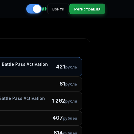
Войти
Регистрация
8
Battle Pass Activation
421
рубль
81
рубль
attle Pass Activation
1 262
рубля
407
рублей
814
рублей