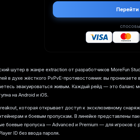
Перейти 
СПОСОБЫ
ий шутер в жанре extraction от разработчиков MoreFun Studios
ей в духе жёсткого PvPvE-противостояния: вы проникаете в
аетесь эвакуироваться живым. Каждый рейд — это баланс ме
пна на Android и iOS.
reakout, которая открывает доступ к эксклюзивному снаряж
тейнерам и боевым пропускам. В линейке представлены пак
е боевые пропуска — Advanced и Premium — для игроков с 
layer ID без ввода пароля.