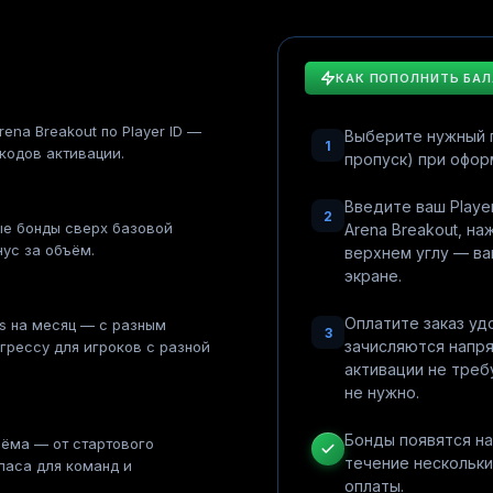
КАК ПОПОЛНИТЬ БА
ena Breakout по Player ID —
Выберите нужный 
1
кодов активации.
пропуск) при офор
Введите ваш Player
2
ые бонды сверх базовой
Arena Breakout, н
нус за объём.
верхнем углу — ва
экране.
Оплатите заказ у
ss на месяц — с разным
3
зачисляются напря
огрессу для игроков с разной
активации не треб
не нужно.
Бонды появятся на
ъёма — от стартового
течение нескольк
паса для команд и
оплаты.