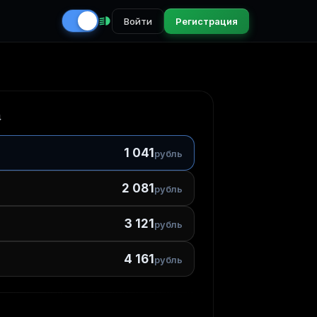
Войти
Регистрация
4
1 041
рубль
2 081
рубль
3 121
рубль
4 161
рубль