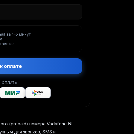
ail за 1–5 минут
та
тавщик
к оплате
 ОПЛАТЫ
го (prepaid) номера Vodafone NL.
упным для звонков, SMS и