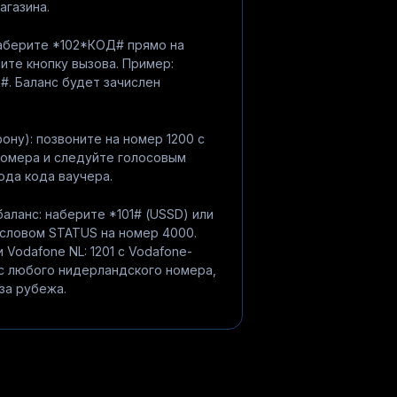
агазина.
наберите *102*КОД# прямо на
ите кнопку вызова. Пример:
#. Баланс будет зачислен
ону): позвоните на номер 1200 с
номера и следуйте голосовым
ода кода ваучера.
аланс: наберите *101# (USSD) или
словом STATUS на номер 4000.
Vodafone NL: 1201 с Vodafone-
с любого нидерландского номера,
-за рубежа.