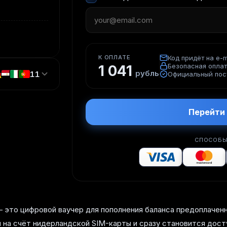
К ОПЛАТЕ
Код придёт на e-m
Безопасная опла
1 041
рубль
11
Официальный пос
Перейти 
СПОСОБЫ
 это цифровой ваучер для пополнения баланса предоплаченно
 на счёт нидерландской SIM-карты и сразу становится дост