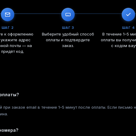
ШАГ 2
ШАГ 3
ШАГ 4
те к оформлению
Выберите удобный способ
В течение 1–5 ми
 укажите адрес
оплаты и подтвердите
оплаты вы получ
нной почты — на
заказ.
с кодом вау
 придёт код.
 оплаты?
й при заказе email в течение 1–5 минут после оплаты. Если письмо
ина.
 номера?