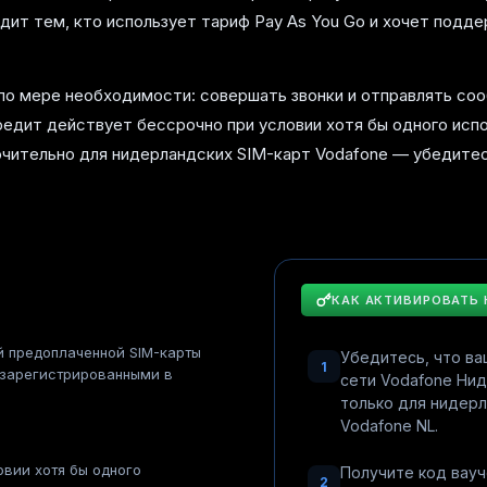
дит тем, кто использует тариф Pay As You Go и хочет подде
по мере необходимости: совершать звонки и отправлять со
редит действует бессрочно при условии хотя бы одного испо
чительно для нидерландских SIM-карт Vodafone — убедитес
КАК АКТИВИРОВАТЬ
й предоплаченной SIM-карты
Убедитесь, что ва
1
 зарегистрированными в
сети Vodafone Ни
только для нидер
Vodafone NL.
овии хотя бы одного
Получите код вауч
2