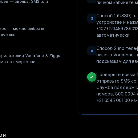
яцев — звонка, SMS или
личном кабинете м
Способ 1 (USSD): 
3
устройстве и нажм
евро — можно выбрать
*102*123456789012
 нужды.
автоматически.
Способ 2 (по телеф
4
вашего Vodafone-
приложении Vodafone & Ziggo
подсказкам для вв
ямо со смартфона.
Проверьте новый б
отправьте SMS со 
Служба поддержки 
номера, 800 0094 
+31 6545 001 00 из
ИИ