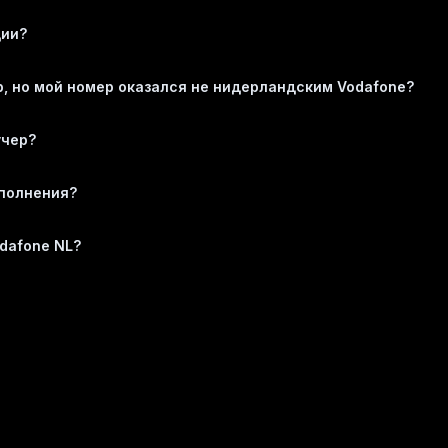
ции?
ер, но мой номер оказался не нидерландским Vodafone?
учер?
ополнения?
dafone NL?