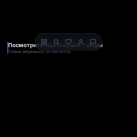
Посмотрите ещё похожие товары
Только актуальное, на наш взгляд
ЦИФРОВОЙ КОД
ПОПОЛНЕНИЕ
FRiENDi 🇴🇲 Оман
EE 🇬🇧 Великобритания
Весь мир
Весь мир
СТРАНА ОПЕРАТОРА
СТРАНА ОПЕРАТОРА
от
Купить
Пополнить
121
рубля