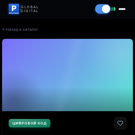
P
GLOBAL
DIGITAL
PROCODS.RU
Назад в каталог
ЦИФРОВОЙ КОД