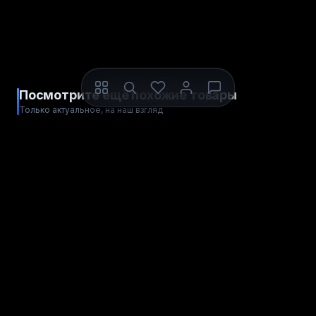
Посмотрите ещё похожие товары
Только актуальное, на наш взгляд
ЦИФРОВОЙ КОД
ЦИФРОВОЙ КОД
S1lkPay
EA Подарочная карта
Весь мир
Европа
РЕГИОН АКТИВАЦИИ
РЕГИОН АКТИВАЦИИ
от
от
Купить
Купить
1 829
1 489
рублей
рублей