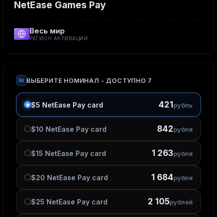
NetEase Games Pay
Весь мир
РЕГИОН АКТИВАЦИИ
ВЫБЕРИТЕ НОМИНАЛ
- ДОСТУПНО 7
421
$5 NetEase Pay card
рубль
842
$10 NetEase Pay card
рубля
1 263
$15 NetEase Pay card
рубля
1 684
$20 NetEase Pay card
рубля
2 105
$25 NetEase Pay card
рублей