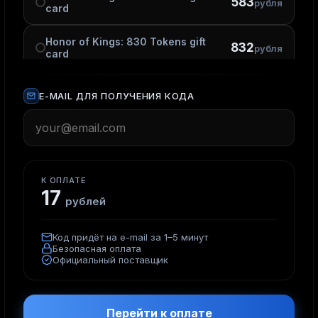
583
рубля
card
Honor of Kings: 830 Tokens gift
832
рубля
card
Honor of Kings: 1245 Tokens
1 249
рублей
E-MAIL ДЛЯ ПОЛУЧЕНИЯ КОДА
gift card
Honor of Kings: 2508 Tokens
2 498
рублей
gift card
Honor of Kings: 4180 Tokens gift
К ОПЛАТЕ
4 163
рубля
card
17
рублей
Honor of Kings: 8360 Tokens
8 327
рублей
gift card
Код придёт на e-mail за 1–5 минут
Безопасная оплата
Официальный поставщик
Перейти к оплате