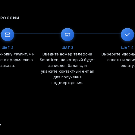
 РОССИИ
ШАГ 2
ШАГ 3
ШАГ 4
нопку «Купить» и
Введите номер телефона
Выберите удобн
те к оформлению
Smartfren, на который будет
оплаты и зав
заказа.
зачислен баланс, и
оплату.
укажите контактный e-mail
для получения
подтверждения.
?