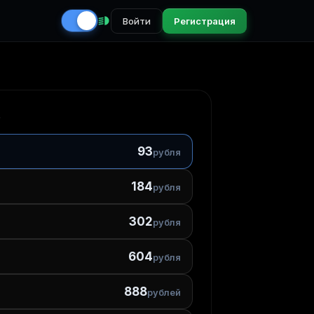
Войти
Регистрация
6
93
рубля
184
рубля
302
рубля
604
рубля
888
рублей