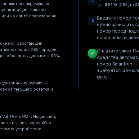
2
ачисляются напрямую на
(от IDR 15 000 до I
да активации. Никаких
 или на сайте оператора не
Введите номер тел
3
нужно зачислить 
номер перед подт
после оплаты нев
донезии, работающий
ватывает более 285 городов,
Оплатите заказ. 
для абонентов достигает 98%
средства автомати
номер Smartfren —
требуется. Зачисл
минут.
ндонезийских рупиях —
ти от текущего остатка и
 VoLTE и eSIM в Индонезии,
совые вызовы через 4G и
стимых устройствах.