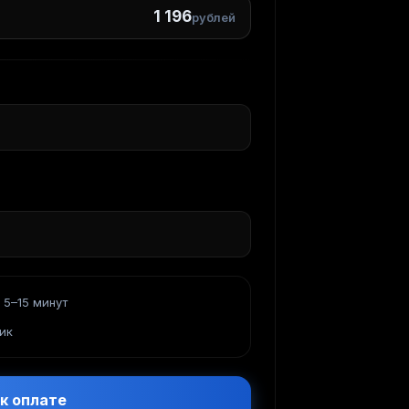
1 196
рублей
 5–15 минут
ик
к оплате