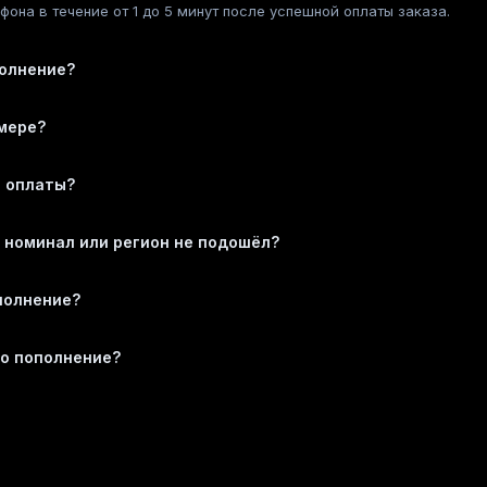
она в течение от 1 до 5 минут после успешной оплаты заказа.
полнение?
омере?
е оплаты?
т номинал или регион не подошёл?
полнение?
то пополнение?