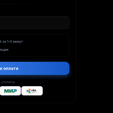
l за 1–5 минут
авщик
к оплате
 ОПЛАТЫ