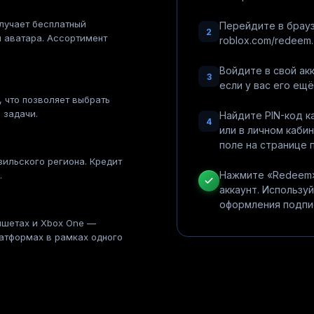
лучает бесплатный
Перейдите в брауз
2
 аватара. Ассортимент
roblox.com/redeem.
Войдите в свой ак
3
если у вас его ещё
, что позволяет выбрать
 задачи.
Найдите PIN-код ка
4
или в личном кабин
поле на странице 
зильского региона. Кредит
Нажмите «Redeem»
.
аккаунт. Используй
оформления подпис
аншетах и Xbox One —
латформах в рамках одного