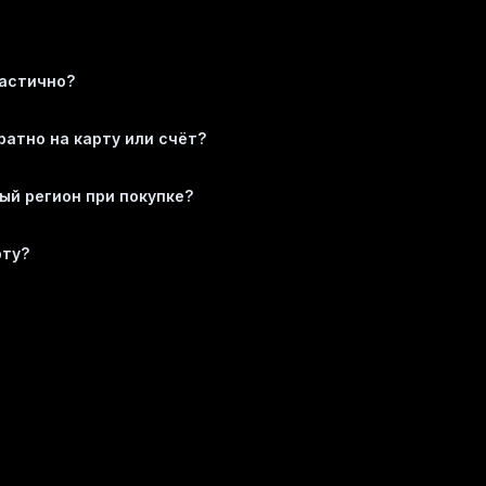
астично?
атно на карту или счёт?
ный регион при покупке?
рту?