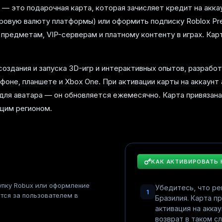
ия — это подарочная карта, которая зачисляет кредит на акк
ровую валюту платформы) или оформить подписку Roblox Pr
предметам, VIP-серверам и платному контенту в играх. Кар
создания и запуска 3D-игр и интерактивных опытов, разрабо
оне, планшете и Xbox One. При активации карты на аккаунт
ля аватара — он обновляется ежемесячно. Карта привязана
ющим регионом.
КАК АКТИВИРОВАТЬ
упку Robux или оформление
Убедитесь, что ре
1
тся за пользователем в
Бразилия. Карта п
активация на акка
возврат в таком с