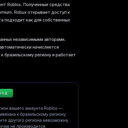
аунт Roblox. Полученные средства
emium. Robux открывает доступ к
та подходит как для собственных
танных независимыми авторами.
 автоматически начисляется
 к бразильскому региону и работает
 КОД
гион вашего аккаунта Roblox —
ривязана к бразильскому региону;
унте другого региона невозможна,
лучае не производится.