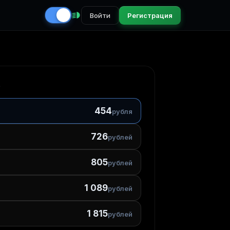
Войти
Регистрация
5
454
рубля
726
рублей
805
рублей
1 089
рублей
1 815
рублей