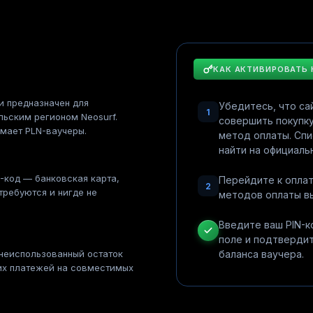
КАК АКТИВИРОВАТЬ
и предназначен для
Убедитесь, что са
1
льским регионом Neosurf.
совершить покупку
имает PLN-ваучеры.
метод оплаты. Спи
найти на официальн
N-код — банковская карта,
Перейдите к оплат
2
требуются и нигде не
методов оплаты вы
Введите ваш PIN-
поле и подтвердит
 неиспользованный остаток
баланса ваучера.
их платежей на совместимых