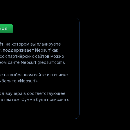
 КОД
йт, на котором вы планируете
, поддерживает Neosurf как
сок партнёрских сайтов можно
ом сайте Neosurf (neosurf.com).
е на выбранном сайте и в списке
берите «Neosurf».
код ваучера в соответствующее
е платёж. Сумма будет списана с