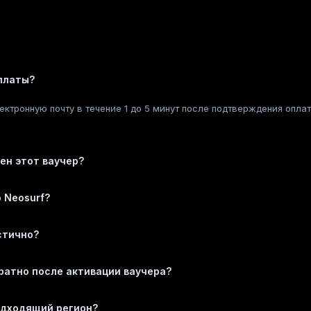
оплаты?
ектронную почту в течение 1 до 5 минут после подтверждения опла
ен этот ваучер?
 Neosurf?
стично?
ратно после активации ваучера?
одходящий регион?