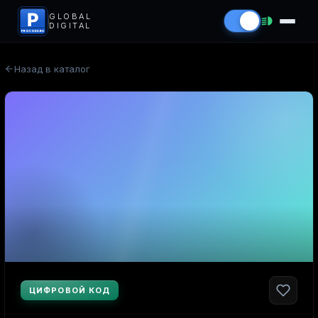
P
GLOBAL
DIGITAL
PROCODS.RU
Назад в каталог
ЦИФРОВОЙ КОД