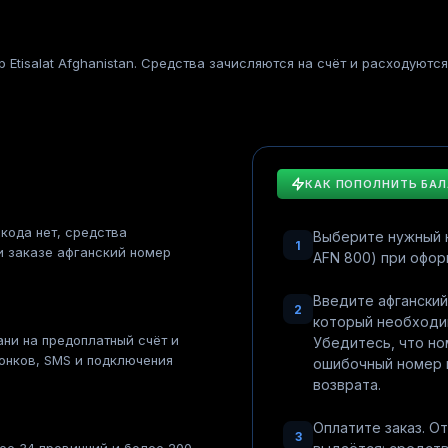
 Etisalat Afghanistan. Средства зачисляются на счёт и расходуютс
КАК ПОПОЛНИТЬ БА
 кода нет, средства
Выберите нужный н
1
и заказе афганский номер
AFN 800) при офор
Введите афганский 
2
который необходи
ни на предоплатный счёт и
Убедитесь, что н
онков, SMS и подключения
ошибочный номер 
возврата.
Оплатите заказ. О
3