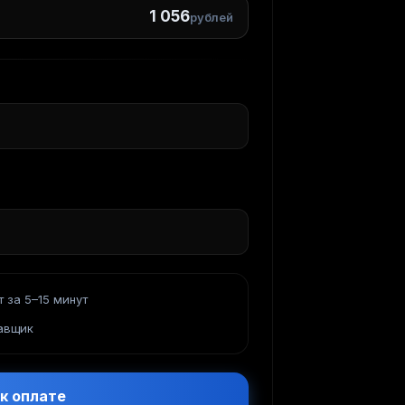
1 056
рублей
 за 5–15 минут
авщик
к оплате