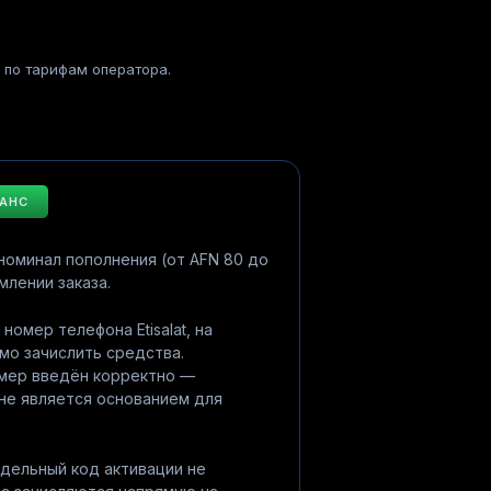
я по тарифам оператора.
ЛАНС
оминал пополнения (от AFN 80 до
млении заказа.
номер телефона Etisalat, на
мо зачислить средства.
омер введён корректно —
не является основанием для
тдельный код активации не