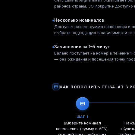
Сеть Etisalat Afghanistan охватывает бо
районов страны, 3G-покрытие доступно в
Несколько номиналов
Доступны разные суммы пополнения в 
выбрать подходящую в зависимости от 
Зачисление за 1–5 минут
Баланс поступает на номер в течение 1–
— без ожидания и посещения точек про
КАК ПОПОЛНИТЬ
ETISALAT
В Р
ШАГ 1
Выберите номинал
Нажм
пополнения (сумму в AFN),
«Купит
который вам необходим.
сейчас»