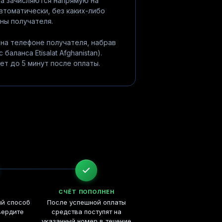
ва зачисляются напрямую на
втоматически, без каких-либо
ны получателя.
на телефоне получателя, набрав
баланса Etisalat Afghanistan).
ет до 5 минут после оплаты.
СЧЁТ ПОПОЛНЕН
ый способ
После успешной оплаты
вердите
средства поступят на
указанный номер в течение