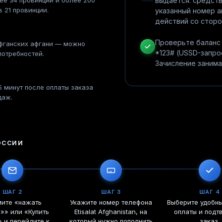
лее 34 провинций и более 200
выдаётся: средст
 21 провинции.
указанный номер а
действий со сторо
Проверьте баланс 
афганских афгани — можно
*123# (USSD-запрос 
потребностей.
Зачисление занима
5 минут после оплаты заказа
даж.
ОССИИ
ШАГ 2
ШАГ 3
ШАГ 4
ите «нажать
Укажите номер телефона
Выберите удобн
ь»» или «Купить
Etisalat Afghanistan, на
оплаты и подт
 и перейдите к
который нужно пополнить
заказ.