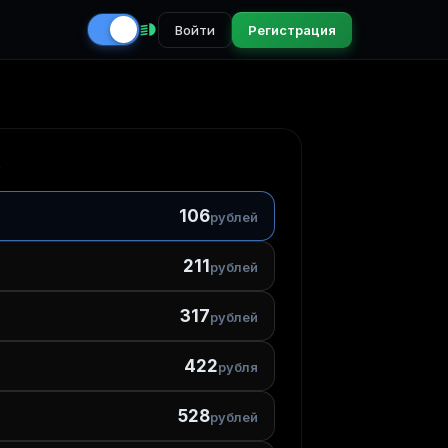
Войти
Регистрация
6
106
рублей
211
рублей
317
рублей
422
рубля
528
рублей