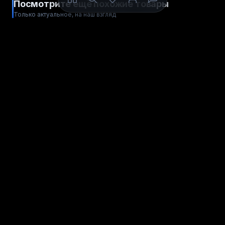
Посмотрите ещё похожие товары
Только актуальное, на наш взгляд
ПОПОЛНЕНИЕ
ПОПОЛНЕНИЕ
Verizon
Boost Mobile
США
США
СТРАНА ОПЕРАТОРА
СТРАНА ОПЕРАТОРА
от
от
Пополнить
Пополнить
452
906
рублей
рублей
ПОПОЛНЕНИЕ
ПОПОЛНЕНИЕ
AT&T
Ultra Mobile