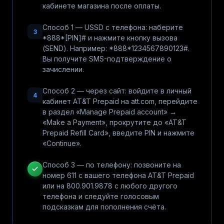
кабинете магазина после оплаты.
Способ 1 — USSD с телефона: наберите
3
*888*[PIN]# и нажмите кнопку вызова
(SEND). Например: *888*1234567890123#.
Вы получите SMS-подтверждение о
зачислении.
Способ 2 — через сайт: войдите в личный
4
кабинет AT&T Prepaid на att.com, перейдите
в раздел «Manage Prepaid account» →
«Make a Payment», прокрутите до «AT&T
Prepaid Refill Card», введите PIN и нажмите
«Continue».
Способ 3 — по телефону: позвоните на
номер 611 с вашего телефона AT&T Prepaid
или на 800.901.9878 с любого другого
телефона и следуйте голосовым
подсказкам для пополнения счёта.