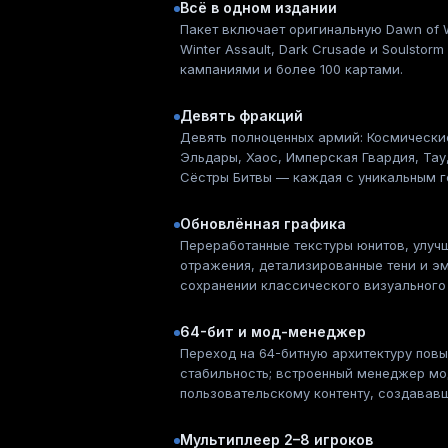
Всё в одном издании
Пакет включает оригинальную Dawn of 
Winter Assault, Dark Crusade и Soulsto
кампаниями и более 100 картами.
Девять фракций
Девять полноценных армий: Космически
Эльдары, Хаос, Имперская Гвардия, Тау
Сёстры Битвы — каждая с уникальным 
Обновлённая графика
Переработанные текстуры юнитов, улуч
отражения, детализированные тени и э
сохранении классического визуального 
64-бит и мод-менеджер
Переход на 64-битную архитектуру пов
стабильность; встроенный менеджер мо
пользовательскому контенту, создававш
Мультиплеер 2–8 игроков