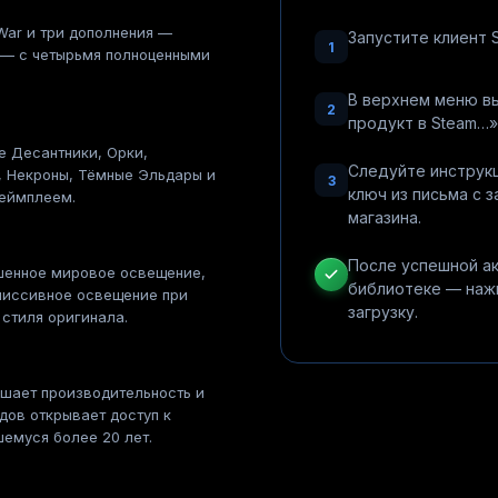
War и три дополнения —
Запустите клиент S
1
rm — с четырьмя полноценными
В верхнем меню в
2
продукт в Steam…»
е Десантники, Орки,
Следуйте инструкц
, Некроны, Тёмные Эльдары и
3
ключ из письма с з
геймплеем.
магазина.
После успешной ак
шенное мировое освещение,
библиотеке — нажм
миссивное освещение при
загрузку.
стиля оригинала.
ышает производительность и
дов открывает доступ к
емуся более 20 лет.