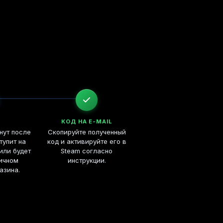
КОД НА E-MAIL
нут после
Скопируйте полученный
тупит на
код и активируйте его в
или будет
Steam согласно
личном
инструкции.
азина.