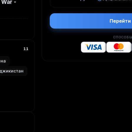
 War -
Перейти 
СПОСОБЫ
11
ина
джикистан