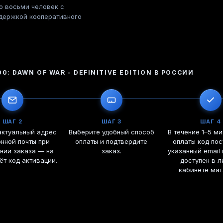
о восьми человек с
держкой кооперативного
: DAWN OF WAR - DEFINITIVE EDITION
В РОССИИ
ШАГ 2
ШАГ 3
ШАГ 4
актуальный адрес
Выберите удобный способ
В течение 1–5 ми
нной почты при
оплаты и подтвердите
оплаты код пос
нии заказа — на
заказ.
указанный email 
ёт код активации.
доступен в 
кабинете маг