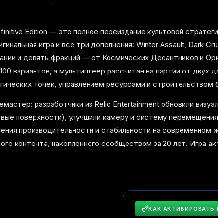
initive Edition — это полное переиздание культовой стратег
гинальная игра и все три дополнения: Winter Assault, Dark Cr
нии и девять фракций — от Космических Десантников и Орк
00 вариантов, а мультиплеер рассчитан на партии от двух 
гических точек, управлением ресурсами и строительством б
а ремастер: разработчики из Relic Entertainment обновили виз
евые поверхности), улучшили камеру и систему перемещения
шения производительности и стабильности на современном 
го контента, накопленного сообществом за 20 лет. Игра ак
КАК АКТИВИРОВАТЬ