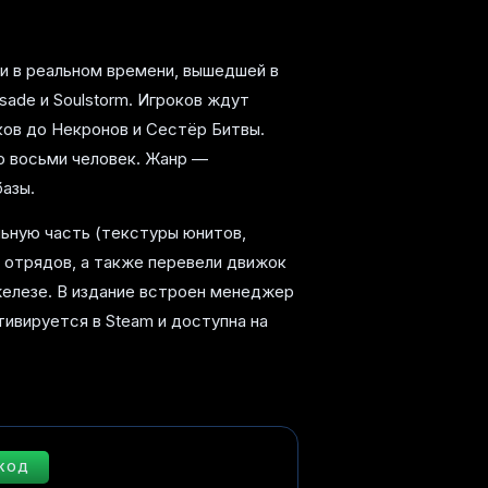
ии в реальном времени, вышедшей в
usade и Soulstorm. Игроков ждут
ов до Некронов и Сестёр Битвы.
до восьми человек. Жанр —
азы.
уальную часть (текстуры юнитов,
 отрядов, а также перевели движок
железе. В издание встроен менеджер
тивируется в Steam и доступна на
 КОД