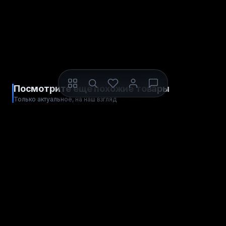
Посмотрите ещё похожие товары
Только актуальное, на наш взгляд
ДЛЯ XBOX
ДЛЯ XBOX
ЦИФРОВОЙ КОД
ЦИФРОВОЙ КОД
The Settlers®: New Allies
Tom Clancy’s The Division
2
Весь мир
Весь мир
РЕГИОН АКТИВАЦИИ
РЕГИОН АКТИВАЦИИ
от
Купить
420
рублей
от
Купить