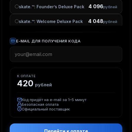
4 096
skate.™: Founder’s Deluxe Pack
рублей
4 048
skate.™: Welcome Deluxe Pack
рублей
4 191
skate.™: 5,900 San Van Bucks
рубль
E-MAIL ДЛЯ ПОЛУЧЕНИЯ КОДА
8 382
skate.™: 12,000 San Van Bucks
рубля
К ОПЛАТЕ
420
рублей
Код придёт на e-mail за 1–5 минут
Безопасная оплата
Официальный поставщик
Перейти к оплате