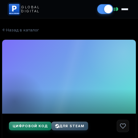
P
GLOBAL
DIGITAL
PROCODS.RU
Назад в каталог
ЦИФРОВОЙ КОД
ДЛЯ STEAM