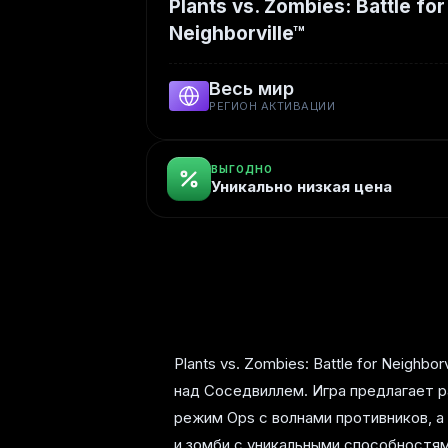
Plants vs. Zombies: Battle for
Neighborville™
Весь мир
РЕГИОН АКТИВАЦИИ
ВЫГОДНО
Уникально низкая цена
Plants vs. Zombies: Battle for Neigh
над Соседвиллем. Игра предлагает 
режим Ops с волнами противников, а
и зомби с уникальными способностя