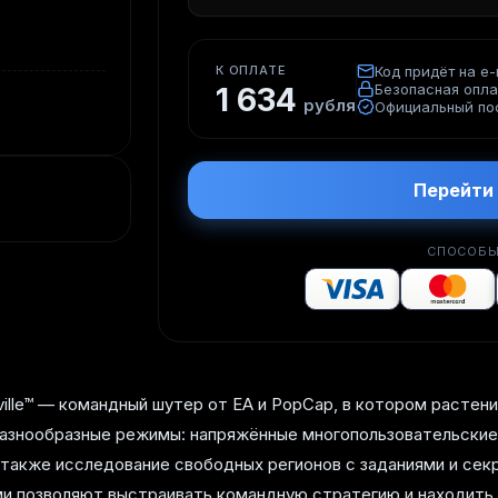
К ОПЛАТЕ
Код придёт на e-
Безопасная опла
1 634
рубля
Официальный по
Перейти 
СПОСОБЫ
borville™ — командный шутер от EA и PopCap, в котором расте
разнообразные режимы: напряжённые многопользовательские
 также исследование свободных регионов с заданиями и сек
ми позволяют выстраивать командную стратегию и находить 