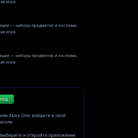
ая игра.
ализации — наборы предметов и костюмы
ая игра.
ализации — наборы предметов и костюмы
ая игра.
 КОД
 или Xbox One: войдите в свой
нсоли.
 выберите и откройте приложение