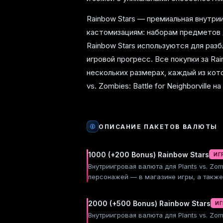
Rainbow Stars — премиальная внутрии
кастомизациям: наборам предметов 
Rainbow Stars используются для разб
игровой прогресс. Все покупки за Ra
нескольких размерах, каждый из кот
vs. Zombies: Battle for Neighborvill
ОПИСАНИЕ ПАКЕТОВ ВАЛЮТЫ
1000 (+200 Bonus) Rainbow Stars
ИГ
Внутриигровая валюта для Plants vs. Zom
персонажей — в магазине игры, а также н
2000 (+500 Bonus) Rainbow Stars
ИГ
Внутриигровая валюта для Plants vs. Zom