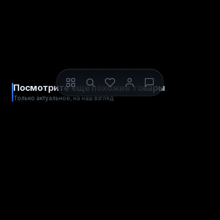
Посмотрите ещё похожие товары
Только актуальное, на наш взгляд
ДЛЯ STEAM
ДЛЯ STEAM
ЦИФРОВОЙ КОД
ЦИФРОВОЙ КОД
Ghost of Tsushima
Smalland: Survive the
DIRECTOR'S CUT СНГ
Wilds
Весь мир
Весь мир
РЕГИОН АКТИВАЦИИ
РЕГИОН АКТИВАЦИИ