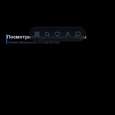
Посмотрите ещё похожие товары
Только актуальное, на наш взгляд
ДЛЯ STEAM
ДЛЯ STEAM
ЦИФРОВОЙ КОД
ЦИФРОВОЙ КОД
Ghost of Tsushima
Smalland: Survive the
DIRECTOR'S CUT СНГ
Wilds
Весь мир
Весь мир
РЕГИОН АКТИВАЦИИ
РЕГИОН АКТИВАЦИИ
Купить
Купить
2 685
641
рублей
рубль