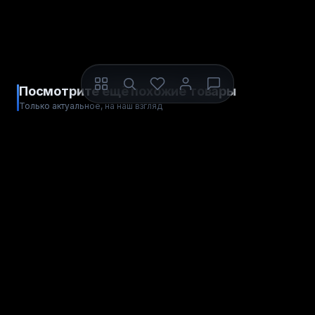
Посмотрите ещё похожие товары
Только актуальное, на наш взгляд
ДЛЯ STEAM
ДЛЯ STEAM
ЦИФРОВОЙ КОД
ЦИФРОВОЙ КОД
Resident Evil 6
Wolfenstein: The Old Blood
СНГ
СНГ
РЕГИОН АКТИВАЦИИ
РЕГИОН АКТИВАЦИИ
Купить
Купить
318
256
рублей
рублей