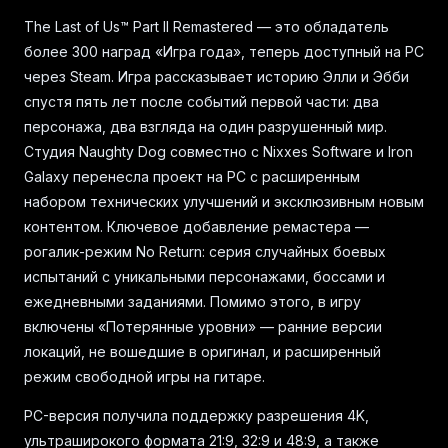
The Last of Us™ Part II Remastered — это обладатель
более 300 наград «Игра года», теперь доступный на PC
через Steam. Игра рассказывает историю Элли и Эбби
спустя пять лет после событий первой части: два
персонажа, два взгляда на один разрушенный мир.
Студия Naughty Dog совместно с Nixxes Software и Iron
Galaxy перенесла проект на PC с расширенным
набором технических улучшений и эксклюзивным новым
контентом. Ключевое добавление ремастера —
рогалик-режим No Return: серия случайных боевых
испытаний с уникальными персонажами, боссами и
ежедневными заданиями. Помимо этого, в игру
включены «Потерянные уровни» — ранние версии
локаций, не вошедшие в оригинал, и расширенный
режим свободной игры на гитаре.
PC-версия получила поддержку разрешения 4K,
ультраширокого формата 21:9, 32:9 и 48:9, а также