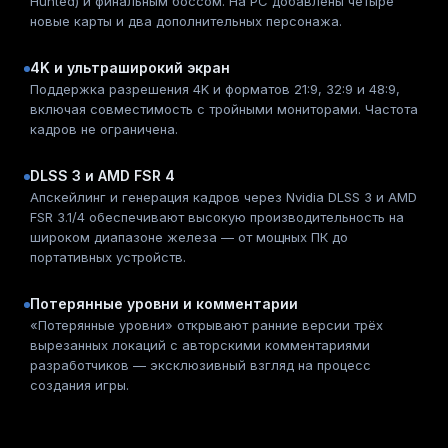
Hunted) и финальным боссом. На PC добавлены четыре
новые карты и два дополнительных персонажа.
4K и ультраширокий экран
Поддержка разрешения 4K и форматов 21:9, 32:9 и 48:9,
включая совместимость с тройными мониторами. Частота
кадров не ограничена.
DLSS 3 и AMD FSR 4
Апскейлинг и генерация кадров через Nvidia DLSS 3 и AMD
FSR 3.1/4 обеспечивают высокую производительность на
широком диапазоне железа — от мощных ПК до
портативных устройств.
Потерянные уровни и комментарии
«Потерянные уровни» открывают ранние версии трёх
вырезанных локаций с авторскими комментариями
разработчиков — эксклюзивный взгляд на процесс
создания игры.