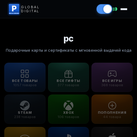
P
GLOBAL
DIGITAL
PROCODS.RU
pc
Подарочные карты и сертификаты с мгновенной выдачей кода
ВСЕ ТОВАРЫ
ВСЕ ГИФТЫ
ВСЕ ИГРЫ
1057 товаров
377 товаров
368 товаров
STEAM
XBOX
ПОПОЛНЕНИЯ
238 товаров
106 товаров
44 товара