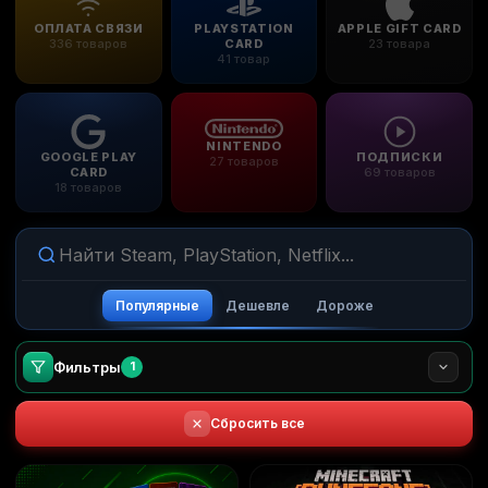
ОПЛАТА СВЯЗИ
PLAYSTATION
APPLE GIFT CARD
336 товаров
CARD
23 товара
41 товар
NINTENDO
GOOGLE PLAY
ПОДПИСКИ
27 товаров
CARD
69 товаров
18 товаров
Популярные
Дешевле
Дороже
Фильтры
1
Сбросить все