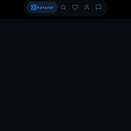
Каталог
P
GLOBAL
DIGITAL
PROCODS.RU
Маркетплейс цифровых подарочных
карт для России и СНГ. Мгновенная
выдача.
Читайте нас на DTF
DTF
Игры
Сервисы